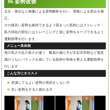
06 姿勢改善
立位・座位など画像による姿勢解析を行い、骨格による歪みを矯
正。
その後良い姿勢を維持できるよう固まった筋肉にはストレッチ・
筋力弱化の部位にはトレーニングと楽に姿勢をキープできるよう
運動指導を行います。
メニュー具体例
肩の高さや足の長さが違う、靴底の減り方が左右非対称など無意
識のうちにバランスを崩している筋肉や骨格を整える運動指導を
行います
こんな方にオススメ
意識してもよい姿勢が長続きしない方
良い姿勢をすると疲れる方