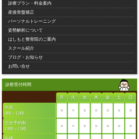
診療プラン・料金案内
産後骨盤矯正
パーソナルトレーニング
姿勢解析について
はしもと整骨院のご案内
スクール紹介
ブログ・お知らせ
お問い合せ
診察受付時間
月
火
水
木
金
土
日
午前
○
×
○
○
○
○
○
9時～12時
完全予約制
○
×
○
○
○
○
○
13時～15時
午後